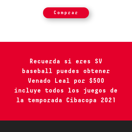
Comprar
Recuerda si eres SV
baseball puedes obtener
Venado Leal por $500
incluye todos los juegos de
la temporada Cibacopa 2021