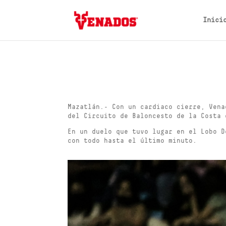
Inici
Mazatlán.- Con un cardiaco cierre, Vena
del Circuito de Baloncesto de la Costa 
En un duelo que tuvo lugar en el Lobo D
con todo hasta el último minuto.