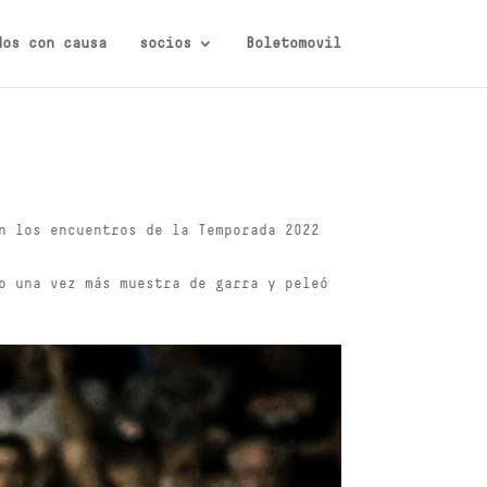
dos con causa
socios
Boletomovil
n los encuentros de la Temporada 2022
o una vez más muestra de garra y peleó