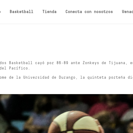
o
Basketball
Tienda
Conecta con nosotros
Vena
dos Basketball cayó por 86-89 ante Zonkeys de Tijuana, e
del Pacífico.
ome de la Universidad de Durango, la quinteta porteña di