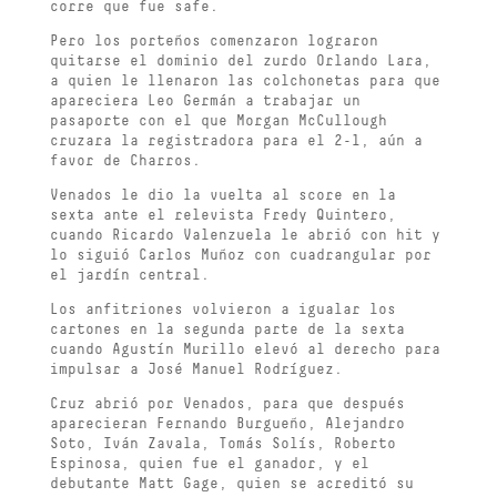
corre que fue safe.
Pero los porteños comenzaron lograron
quitarse el dominio del zurdo Orlando Lara,
a quien le llenaron las colchonetas para que
apareciera Leo Germán a trabajar un
pasaporte con el que Morgan McCullough
cruzara la registradora para el 2-1, aún a
favor de Charros.
Venados le dio la vuelta al score en la
sexta ante el relevista Fredy Quintero,
cuando Ricardo Valenzuela le abrió con hit y
lo siguió Carlos Muñoz con cuadrangular por
el jardín central.
Los anfitriones volvieron a igualar los
cartones en la segunda parte de la sexta
cuando Agustín Murillo elevó al derecho para
impulsar a José Manuel Rodríguez.
Cruz abrió por Venados, para que después
aparecieran Fernando Burgueño, Alejandro
Soto, Iván Zavala, Tomás Solís, Roberto
Espinosa, quien fue el ganador, y el
debutante Matt Gage, quien se acreditó su