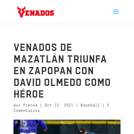
Venados de
Mazatlán triunfa
en Zapopan con
David Olmedo como
héroe
por
Prensa
|
Oct 12, 2021
|
Baseball
|
0
Comentarios